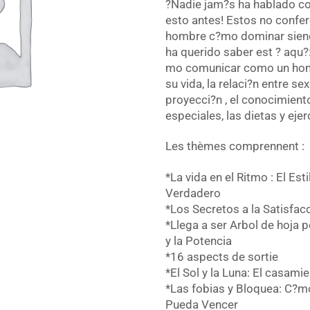
?Nadie jam?s ha hablado 
esto antes! Estos no confe
hombre c?mo dominar sien
ha querido saber est ? aqu
mo comunicar como un homb
su vida, la relaci?n entre sex
proyecci?n , el conocimiento
especiales, las dietas y ej
Les thèmes comprennent :
*La vida en el Ritmo : El Es
Verdadero
*Los Secretos a la Satisfac
*Llega a ser Arbol de hoja p
y la Potencia
*16 aspects de sortie
*El Sol y la Luna: El casami
*Las fobias y Bloquea: C?m
Pueda Vencer