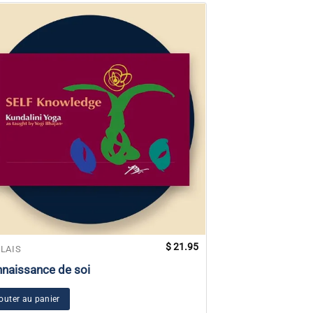
$
21.95
LAIS
ANGLAIS
naissance de soi
Maîtrise de soi 
Transformation
outer au panier