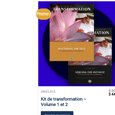
Promo !
$
59
ANGLAIS
Le
$
44
prix
Kit de transformation –
initi
Volume 1 et 2
était
$ 59