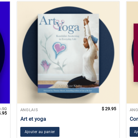
.90
$
29.95
ANGLAIS
ANG
Le
.95
prix
Art et yoga
Con
al
actuel
 :
est :
.90.
$ 44.95.
Ajouter au panier
Aj