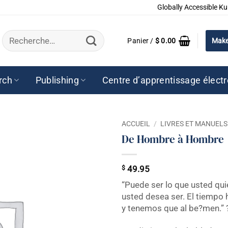
Globally Accessible Ku
Recherche
Panier /
$
0.00
Make
pour :
rch
Publishing
Centre d’apprentissage élect
ACCUEIL
/
LIVRES ET MANUELS
De Hombre à Hombre
$
49.95
“Puede ser lo que usted qui
usted desea ser. El tiempo
y tenemos que al be?men.” 