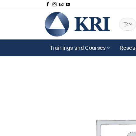
Passer
au
contenu
Trainings and Courses
Resea