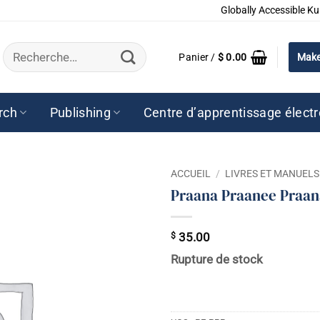
Globally Accessible Ku
Recherche
Panier /
$
0.00
Make
pour :
rch
Publishing
Centre d’apprentissage élect
ACCUEIL
/
LIVRES ET MANUELS
Praana Praanee Praan
$
35.00
Rupture de stock