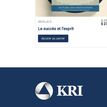
$
29
ANGLAIS
Le
$
27
prix
Le succès et l’esprit
initi
était
$ 29
Ajouter au panier