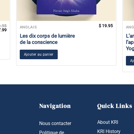
.95
$
19.95
ANGLAIS
ANG
Le
.99
prix
Les dix corps de lumière
L’ar
al
actuel
de la conscience
l’a
 :
est :
.95.
$ 27.99.
Yog
Ajouter au panier
Aj
Navigation
Quick Links
About KRI
Nous contacter
KRI History
Politique de