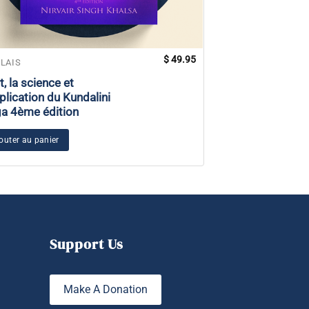
$
49.95
LAIS
ANGLAIS
t, la science et
Les sens de l’â
pplication du Kundalini
thérapie émotio
a 4ème édition
la force, la guér
guidance
outer au panier
Ajouter au panier
Support Us
Make A Donation