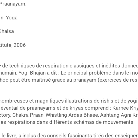
 Praanayam.
ini Yoga
 Khalsa
titute, 2006
ie de techniques de respiration classiques et inédites donné
 humain. Yogi Bhajan a dit : Le principal problème dans le mo
choc peut être maîtrisé grâce au pranayam (exercices de respir
ombreuses et magnifiques illustrations de rishis et de yog
ge éventail de praanayams et de kriyas comprend : Karnee Kri
ictory, Chakra Praan, Whistling Ardas Bhaee, Ashtang Agni K
 des respirations dans différents schémas de mouvements.
ré le livre, a inclus des conseils fascinants tirés des enseig