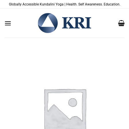
Salta
Globally Accessible Kundalini Yoga | Health. Self Awareness. Education.
ai
contenuti