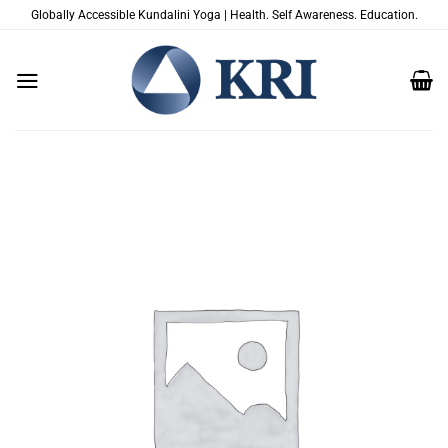
Salta
Globally Accessible Kundalini Yoga | Health. Self Awareness. Education.
ai
contenuti