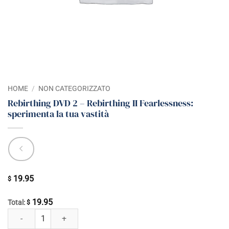
HOME
/
NON CATEGORIZZATO
Rebirthing DVD 2 – Rebirthing II Fearlessness:
sperimenta la tua vastità
19.95
$
19.95
Total:
$
Rebirthing DVD 2 - Rebirthing II Fearlessness: sperimenta la tua vastit