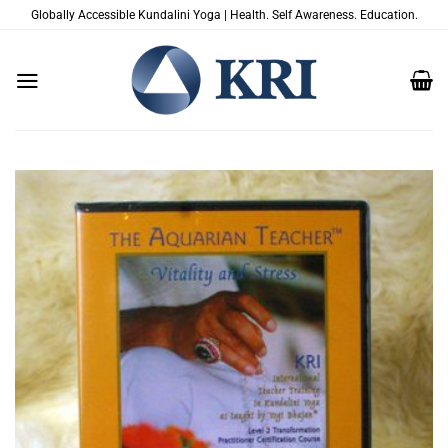
Salta
Globally Accessible Kundalini Yoga | Health. Self Awareness. Education.
ai
contenuti