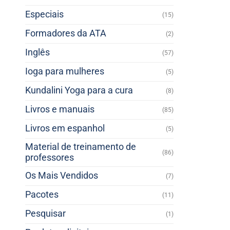
Especiais
(15)
Formadores da ATA
(2)
Inglês
(57)
Ioga para mulheres
(5)
Kundalini Yoga para a cura
(8)
Livros e manuais
(85)
Livros em espanhol
(5)
Material de treinamento de
(86)
professores
Os Mais Vendidos
(7)
Pacotes
(11)
Pesquisar
(1)