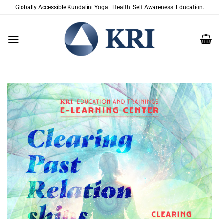
Skip
Globally Accessible Kundalini Yoga | Health. Self Awareness. Education.
to
content