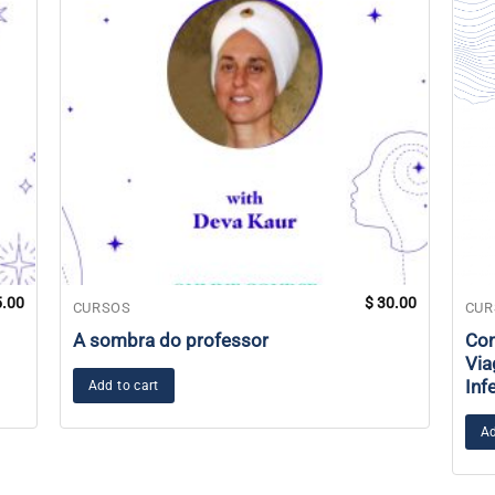
.00
$
30.00
CURSOS
CUR
A sombra do professor
Con
Via
Inf
Add to cart
Ad