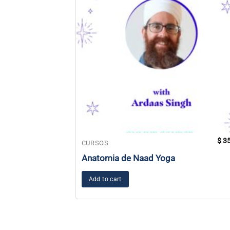
$
35
CURSOS
Anatomia de Naad Yoga
Add to cart