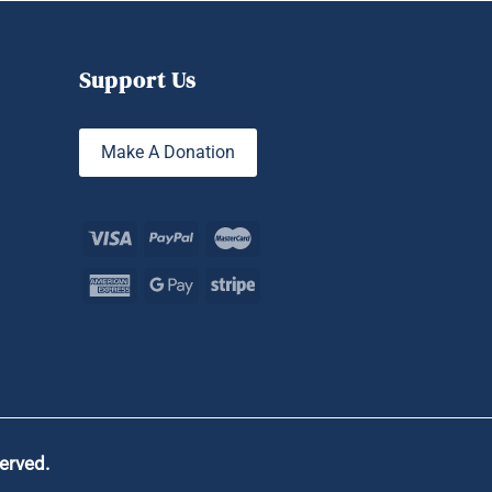
Support Us
Make A Donation
served.