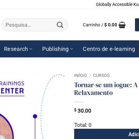
Globally Accessible Ku
Pesquisar
Carrinho /
$
0.00
por:
Research
Publishing
Centro de e-learning
INÍCIO
/
CURSOS
Tornar-se um iogue: A 
Relaxamento
$
30.00
Total: 0
Adic