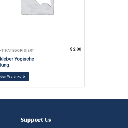
$
2.00
HT KATEGORISIERT
NICHT KATEGORIS
kleber Yogische
Anmeldung zur 
tung
spanischen und
portugiesische
 den Warenkorb
Ausführung wähle
Support Us