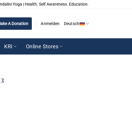
ndalini Yoga | Health. Self Awareness. Education.
ake A Donation
Anmelden
Deutsch
KRI
Online Stores
 3