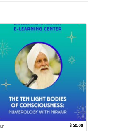
$
60.00
SE
KURSE