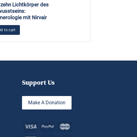
 zehn Lichtkörper des
Wie Kundalini Y
usstseins:
funktioniert: V
erologie mit Nirvair
und Polyvagal-T
d to cart
Add to cart
Support Us
Make A Donation