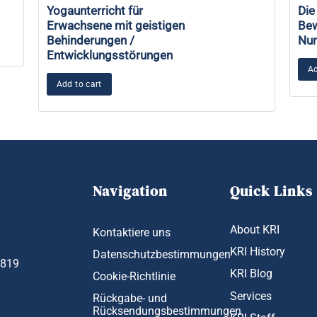
Yogaunterricht für
Die
Erwachsene mit geistigen
Bew
Behinderungen /
Num
Entwicklungsstörungen
Ad
Add to cart
Navigation
Quick Links
About KRI
Kontaktiere uns
KRI History
Datenschutzbestimmungen
1819
KRI Blog
Cookie-Richtlinie
Services
Rückgabe- und
Rücksendungsbestimmungen