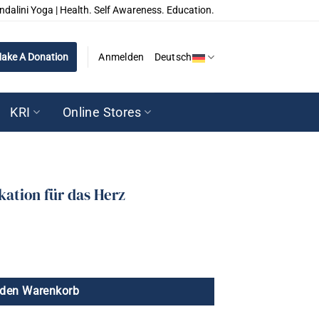
ndalini Yoga | Health. Self Awareness. Education.
ake A Donation
Anmelden
Deutsch
KRI
Online Stores
tion für das Herz
 den Warenkorb