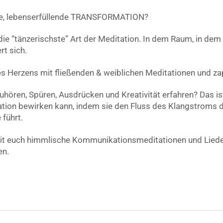
ierte, lebenserfüllende TRANSFORMATION?
ie “tänzerischste” Art der Meditation. In dem Raum, in dem
rt sich.
s Herzens mit fließenden & weiblichen Meditationen und za
Zuhören, Spüren, Ausdrücken und Kreativität erfahren? Das is
ion bewirken kann, indem sie den Fluss des Klangstroms d
führt.
t euch himmlische Kommunikationsmeditationen und Lieder 
en.