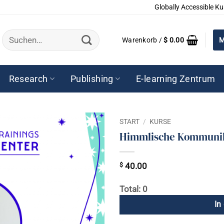
Globally Accessible Ku
Suchen
Warenkorb /
$
0.00
M
nach:
Research
Publishing
E-learning Zentrum
START
/
KURSE
Himmlische Kommunika
$
40.00
Total: 0
In