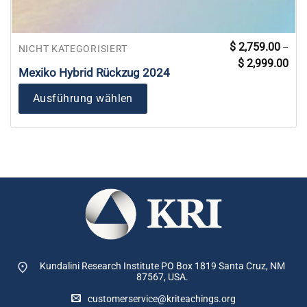
Dieses
$
2,759.00
–
NICHT KATEGORISIERT
Prei
Produkt
$
2,999.00
$ 2,
Mexiko Hybrid Rückzug 2024
weist
bis
$ 2,
mehrere
Ausführung wählen
Varianten
auf.
Die
Optionen
können
auf
der
Produktseite
gewählt
werden
Kundalini Research Institute PO Box 1819
Santa Cruz, NM
87567, USA.
customerservice@kriteachings.org