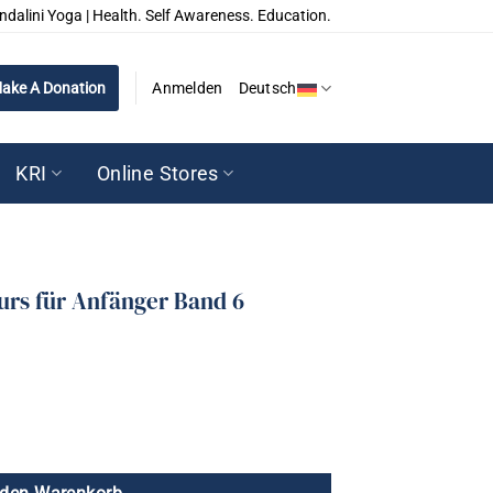
ndalini Yoga | Health. Self Awareness. Education.
ake A Donation
Anmelden
Deutsch
KRI
Online Stores
Kurs für Anfänger Band 6
fänger Band 6 Menge