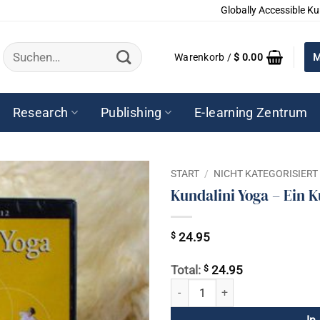
Globally Accessible Ku
Suchen
Warenkorb /
$
0.00
M
nach:
Research
Publishing
E-learning Zentrum
START
/
NICHT KATEGORISIERT
Kundalini Yoga – Ein 
$
24.95
$
Total:
24.95
Kundalini Yoga - Ein Kurs für An