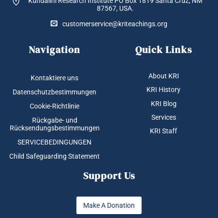
Kundalini Research Institute PO Box 1819
Santa Cruz, NM
87567, USA.
customerservice@kriteachings.org
Navigation
Quick Links
About KRI
Kontaktiere uns
KRI History
Datenschutzbestimmungen
KRI Blog
Cookie-Richtlinie
Services
Rückgabe- und
Rücksendungsbestimmungen
KRI Staff
SERVICEBEDINGUNGEN
Child Safeguarding Statement
Support Us
Make A Donation