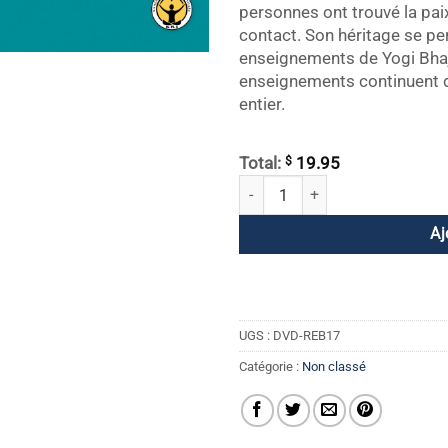
personnes ont trouvé la paix
contact. Son héritage se pe
enseignements de Yogi Bhaj
enseignements continuent d
entier.
$
Total:
19.95
quantité de Rebirthing DVD 17 - Netto
Aj
UGS :
DVD-REB17
Catégorie :
Non classé