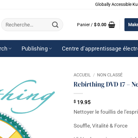
Globally Accessible Ku
Recherche
Panier /
$
0.00
Make
pour :
rch
Publishing
Centre d’apprentissage élect
ACCUEIL
/
NON CLASSÉ
Rebirthing DVD 17 – Nett
$
19.95
Nettoyer le fouillis de l’espri
Souffle, Vitalité & Force