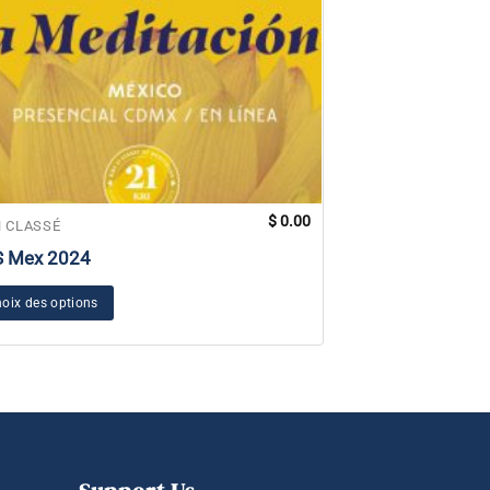
$
0.00
 CLASSÉ
NON CLASSÉ
S Mex 2024
Autocollant Sa
oix des options
Ajouter au panier