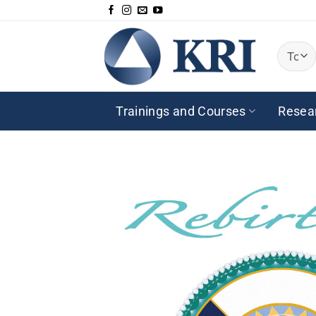
Passer
au
contenu
Trainings and Courses
Resea