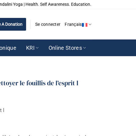
ndalini Yoga | Health. Self Awareness. Education.
 A Donation
Se connecter
Français
ronique
KRI
Online Stores
oyer le fouillis de l’esprit l
t l