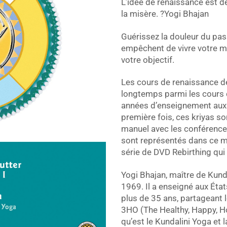
L’idée de renaissance est de
la misère. ?Yogi Bhajan
Guérissez la douleur du pas
empêchent de vivre votre mei
votre objectif.
Les cours de renaissance d
longtemps parmi les cours d
années d’enseignement aux É
première fois, ces kriyas s
manuel avec les conférence
sont représentés dans ce ma
série de DVD Rebirthing qu
Yogi Bhajan, maître de Kund
1969. Il a enseigné aux Éta
plus de 35 ans, partageant 
3HO (The Healthy, Happy, Ho
qu’est le Kundalini Yoga et 