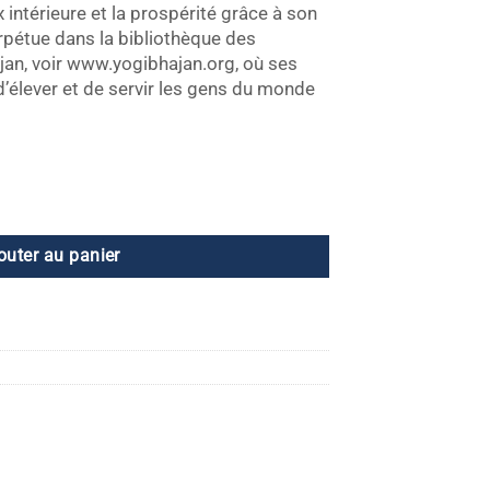
 intérieure et la prospérité grâce à son
rpétue dans la bibliothèque des
an, voir www.yogibhajan.org, où ses
’élever et de servir les gens du monde
yer le fouillis de l'esprit l
outer au panier