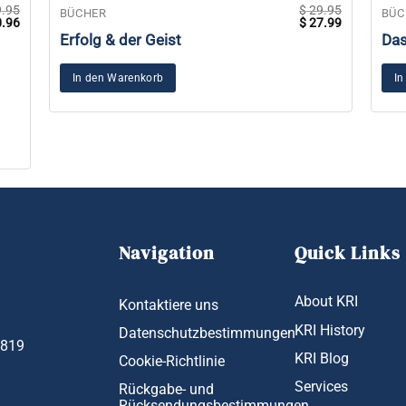
.95
$
29.95
BÜCHER
BÜC
prünglicher
Aktueller
Ursprünglicher
Aktueller
.96
$
27.99
s
Preis
Preis
Preis
Erfolg & der Geist
Das
:
ist:
war:
ist:
9.95
$ 20.96.
$ 29.95
$ 27.99.
In den Warenkorb
In
Navigation
Quick Links
About KRI
Kontaktiere uns
KRI History
Datenschutzbestimmungen
1819
KRI Blog
Cookie-Richtlinie
Services
Rückgabe- und