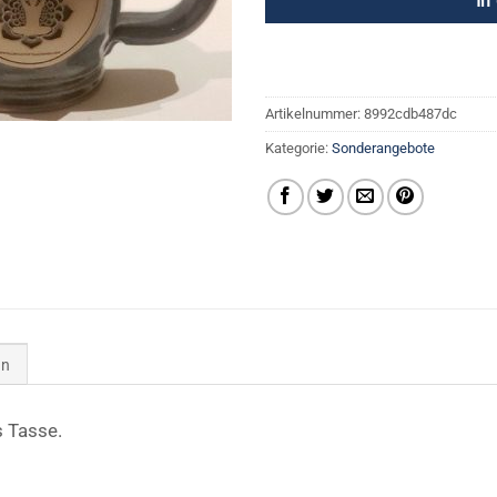
In
Artikelnummer:
8992cdb487dc
Kategorie:
Sonderangebote
en
s Tasse.