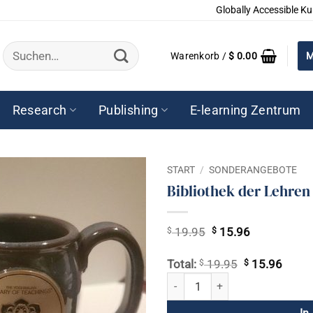
Globally Accessible Ku
Suchen
Warenkorb /
$
0.00
M
nach:
Research
Publishing
E-learning Zentrum
START
/
SONDERANGEBOTE
Bibliothek der Lehren
$
Ursprünglicher
$
Aktueller
19.95
15.96
Preis
Preis
war:
ist:
$
Ursprünglich
$
Aktuel
Total:
19.95
15.96
$ 19.95
$ 15.96.
Preis
Preis
Bibliothek der Lehren Tassen Men
war:
ist:
$ 19.95
$ 15.