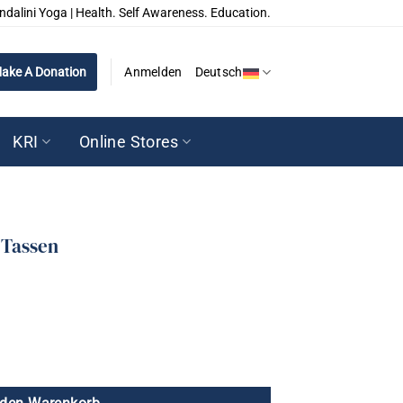
ndalini Yoga | Health. Self Awareness. Education.
ake A Donation
Anmelden
Deutsch
KRI
Online Stores
 Tassen
er
ler
ge
96.