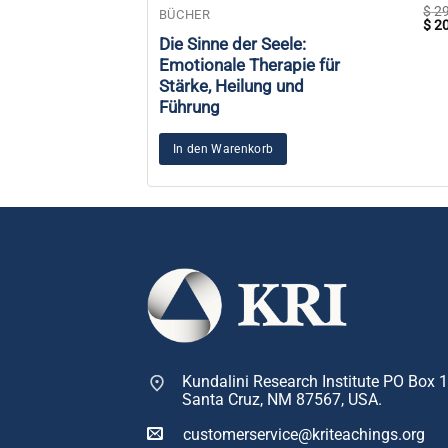
$
29
BÜCHER
Urs
$
20
Prei
Die Sinne der Seele:
war
Emotionale Therapie für
$ 2
Stärke, Heilung und
Führung
In den Warenkorb
Kundalini Research Institute PO Box 
Santa Cruz, NM 87567, USA.
customerservice@kriteachings.org