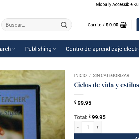
Globally Accessible Ku
Buscar
Carrito /
$
0.00
por:
arch
Publishing
Centro de aprendizaje elect
INICIO
/
SIN CATEGORIZAR
Ciclos de vida y estil
$
99.95
$
Total:
99.95
Ciclos de vida y estilos de vida (j