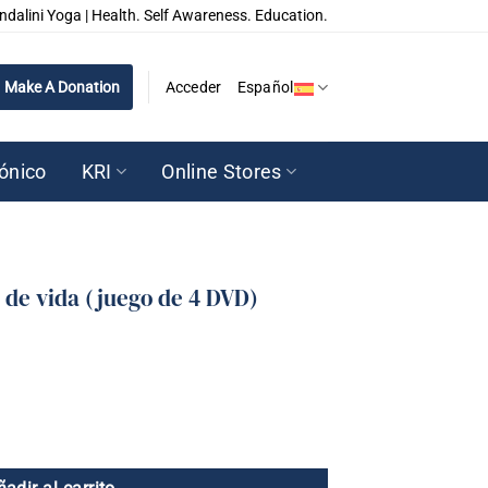
ndalini Yoga | Health. Self Awareness. Education.
Make A Donation
Acceder
Español
rónico
KRI
Online Stores
os de vida (juego de 4 DVD)
uego de 4 DVD) cantidad