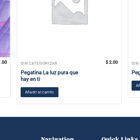
.00
$
2.00
SIN CATEGORIZAR
SIN
Pegatina La luz pura que
Peg
hay en ti
Añ
Añadir al carrito
Navigation
Quick Links