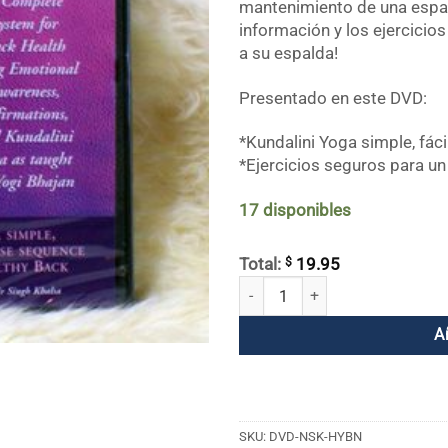
mantenimiento de una espal
información y los ejercicios 
a su espalda!
Presentado en este DVD:
*Kundalini Yoga simple, fáci
*Ejercicios seguros para un 
17 disponibles
$
Total:
19.95
¡Cura tu espalda ahora! cantidad
A
SKU:
DVD-NSK-HYBN