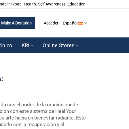
ndalini Yoga | Health. Self Awareness. Education.
Make A Donation
Acceder
Español
rónico
KRI
Online Stores
a!
ada con el poder de la oración puede
nción con este sistema de Heal Your
uiarte hacia un bienestar radiante. Este
arlo con la recuperación y el