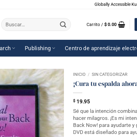
Globally Accessible Ku
Buscar
Carrito /
$
0.00
por:
arch
Publishing
Centro de aprendizaje elect
INICIO
/
SIN CATEGORIZAR
¡Cura tu espalda ahor
$
19.95
Sé que la intención combin
hacer milagros. ¡Es mi inte
Back Now! para ayudarte y g
DVD está diseñado para ayud