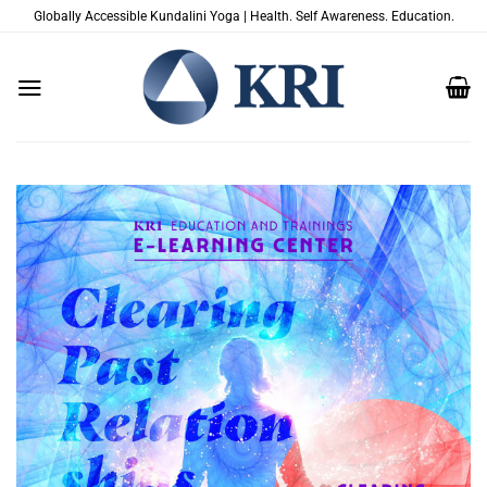
Saltar
Globally Accessible Kundalini Yoga | Health. Self Awareness. Education.
al
contenido