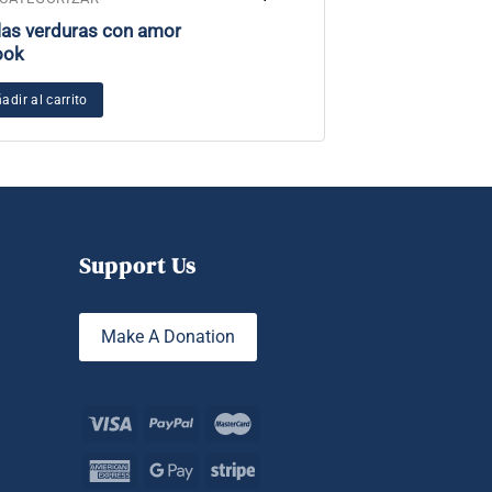
las verduras con amor
Pegatina Sat N
ook
Añadir al carrito
adir al carrito
Support Us
Make A Donation