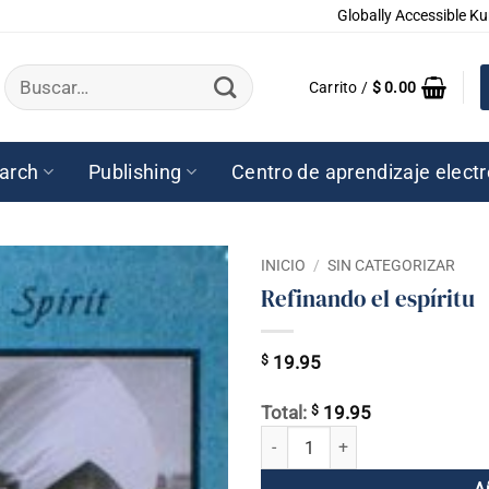
Globally Accessible Ku
Buscar
Carrito /
$
0.00
por:
arch
Publishing
Centro de aprendizaje elect
INICIO
/
SIN CATEGORIZAR
Refinando el espíritu
$
19.95
$
Total:
19.95
Refinando el espíritu cantidad