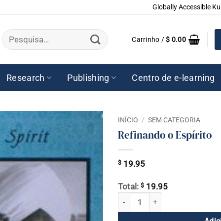
Globally Accessible Ku
Pesquisar
Carrinho /
$
0.00
por:
Research
Publishing
Centro de e-learning
INÍCIO
/
SEM CATEGORIA
Refinando o Espírito
$
19.95
$
Total:
19.95
Refinando o Espírito quantidade