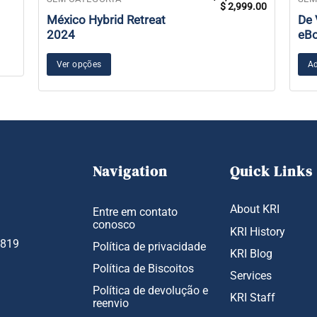
Faixa
$
2,999.00
produto
de
México Hybrid Retreat
De 
preço:
tem
2024
eB
$ 2,759.00
através
várias
$ 2,999.00
variantes.
Ver opções
Ad
As
opções
podem
ser
escolhidas
na
Navigation
Quick Links
página
do
About KRI
produto
Entre em contato
conosco
KRI History
1819
Política de privacidade
KRI Blog
Política de Biscoitos
Services
Política de devolução e
KRI Staff
reenvio