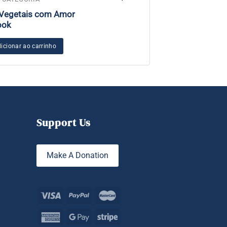
Vegetais com Amor
Taxa de licenci
ook
Comunicação C
Nível 2
icionar ao carrinho
Adicionar ao carr
Support Us
Make A Donation