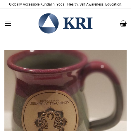
Saltar
Globally Accessible Kundalini Yoga | Health. Self Awareness. Education.
al
contenido