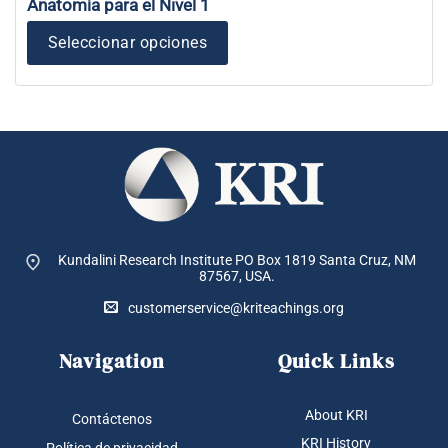
Anatomía para el Nivel 1
Seleccionar opciones
Kundalini Research Institute PO Box 1819
Santa Cruz, NM
87567, USA.
customerservice@kriteachings.org
Navigation
Quick Links
About KRI
Contáctenos
KRI History
Política de privacidad