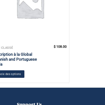
$
108.00
 CLASSÉ
NON CLASSÉ
cription à la Global
From Vegetable
nish and Portuguese
Love eBook
la
Ajouter au panier
oix des options
Support Us