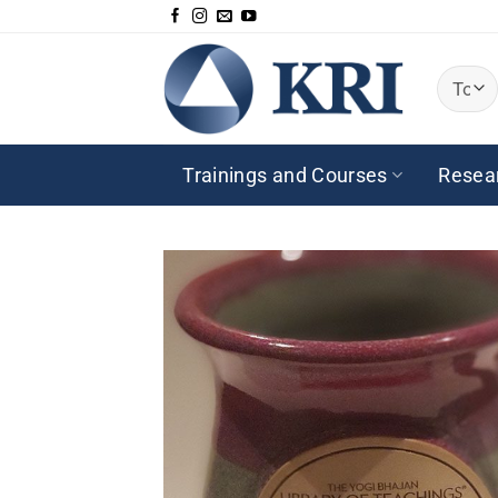
Passer
au
contenu
Trainings and Courses
Resea