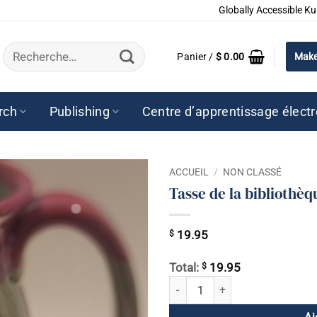
Globally Accessible Ku
Recherche
Panier /
$
0.00
Make
pour :
rch
Publishing
Centre d’apprentissage élect
ACCUEIL
/
NON CLASSÉ
Tasse de la bibliothè
$
19.95
$
Total:
19.95
quantité de Tasse de la biblioth