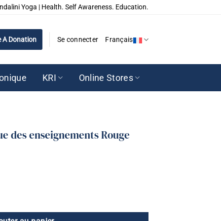
ndalini Yoga | Health. Self Awareness. Education.
 A Donation
Se connecter
Français
ronique
KRI
Online Stores
que des enseignements Rouge
èque des enseignements Rouge