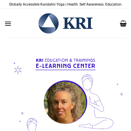
Passer
Globally Accessible Kundalini Yoga | Health. Self Awareness. Education.
au
contenu