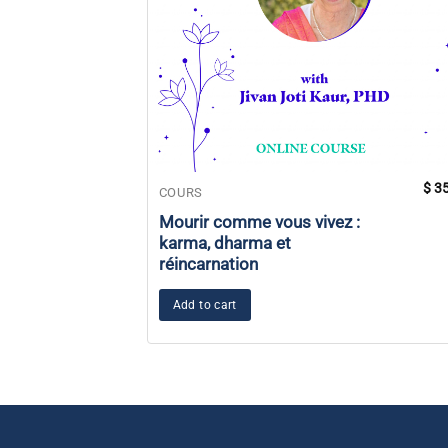
$
35
COURS
Mourir comme vous vivez :
karma, dharma et
réincarnation
Add to cart