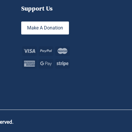
Support Us
Make A Donation
served.