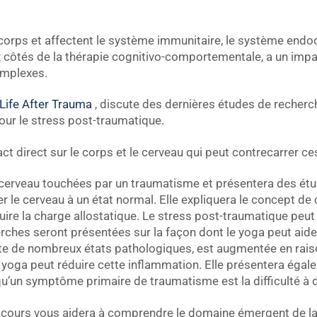
orps et affectent le système immunitaire, le système endocr
x côtés de la thérapie cognitivo-comportementale, a un imp
mplexes.
Life After Trauma
, discute des dernières études de recherch
our le stress post-traumatique.
act direct sur le corps et le cerveau qui peut contrecarrer 
du cerveau touchées par un traumatisme et présentera des é
le cerveau à un état normal. Elle expliquera le concept de 
ire la charge allostatique. Le stress post-traumatique peut
herches seront présentées sur la façon dont le yoga peut aide
nte de nombreux états pathologiques, est augmentée en rais
oga peut réduire cette inflammation. Elle présentera éga
u’un symptôme primaire de traumatisme est la difficulté à 
e cours vous aidera à comprendre le domaine émergent de la