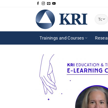
Passer
au
contenu
Trainings and Courses
Resea