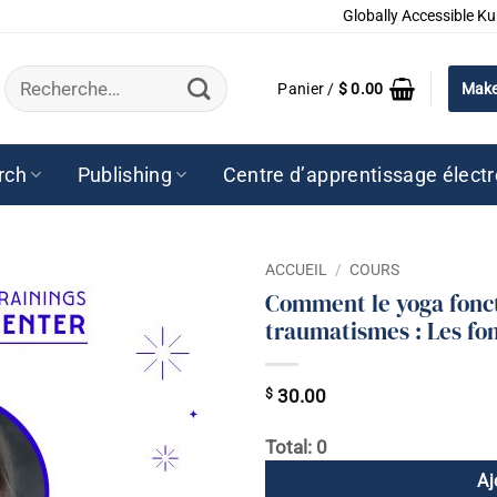
Globally Accessible Ku
Recherche
Panier /
$
0.00
Make
pour :
rch
Publishing
Centre d’apprentissage élect
ACCUEIL
/
COURS
Comment le yoga fonct
traumatismes : Les fo
$
30.00
Total: 0
Aj