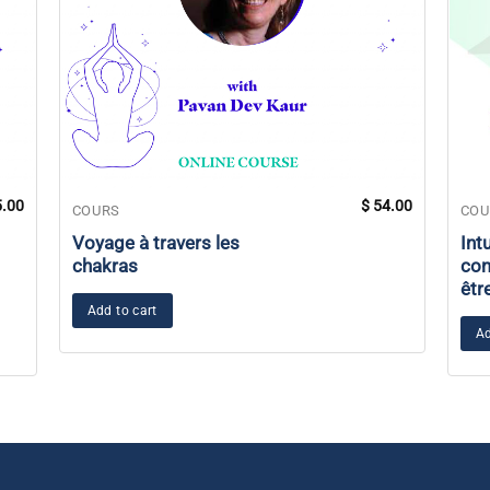
.00
$
54.00
COURS
COU
Voyage à travers les
Int
chakras
con
êtr
Add to cart
Ad