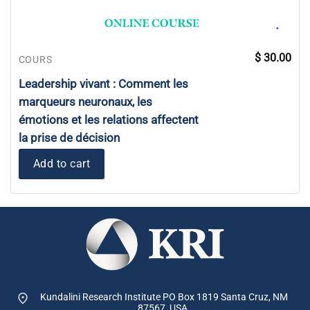
$
30.00
COURS
Leadership vivant : Comment les
marqueurs neuronaux, les
émotions et les relations affectent
la prise de décision
Add to cart
Kundalini Research Institute PO Box 1819
Santa Cruz, NM
87567, USA.