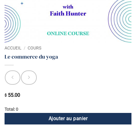
ACCUEIL
/
COURS
Le commerce du yoga
55.00
$
Total: 0
Ajouter au panier