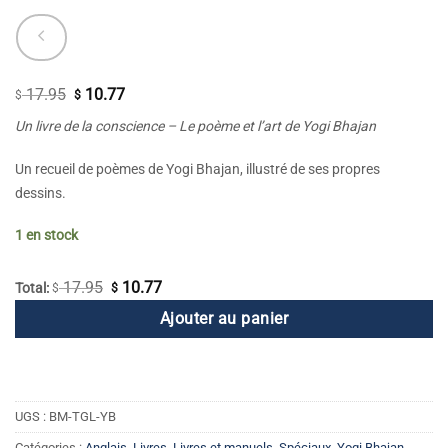
17.95
10.77
Le
Le
$
$
prix
prix
Un livre de la conscience – Le poème et l’art de Yogi Bhajan
initial
actuel
était :
est :
Un recueil de poèmes de Yogi Bhajan, illustré de ses propres
$ 17.95.
$ 10.77.
dessins.
1 en stock
17.95
10.77
Le
Le
Total:
$
$
prix
prix
Ajouter au panier
initial
actuel
était :
est :
$ 17.95.
$ 10.77.
UGS :
BM-TGL-YB
Catégories :
Anglais
,
Livres
,
Livres et manuels
,
Spéciaux
,
Yogi Bhajan