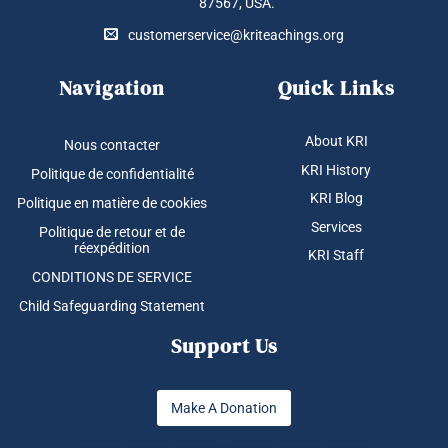
87567, USA.
produit
customerservice@kriteachings.org
Navigation
Quick Links
About KRI
Nous contacter
KRI History
Politique de confidentialité
KRI Blog
Politique en matière de cookies
Services
Politique de retour et de
réexpédition
KRI Staff
CONDITIONS DE SERVICE
Child Safeguarding Statement
Support Us
Make A Donation