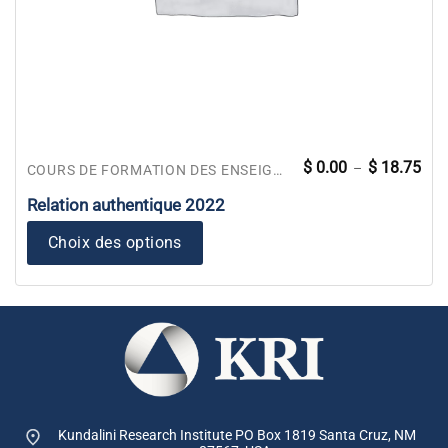
Pla
Ce
$
0.00
$
18.75
–
COURS DE FORMATION DES ENSEIGNANTS
de
produit
prix 
$ 0.
Relation authentique 2022
a
à
$ 18
plusieurs
Choix des options
variations.
Les
options
peuvent
être
choisies
sur
la
page
Kundalini Research Institute PO Box 1819
Santa Cruz, NM
du