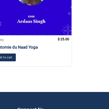
$
25.00
RS
COURS
tomie du Naad Yoga
Voyage à traver
chakras
d to cart
Add to cart