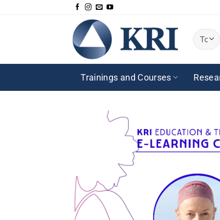
Passer
au
contenu
Trainings and Courses
Resea