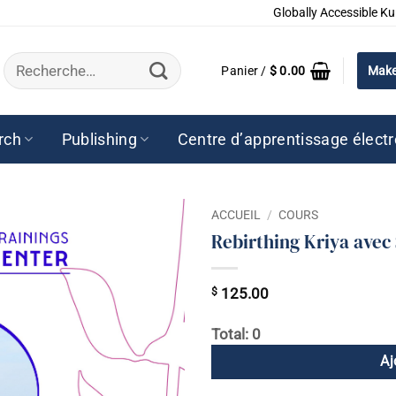
Globally Accessible Ku
Recherche
Panier /
$
0.00
Make
pour :
rch
Publishing
Centre d’apprentissage élect
ACCUEIL
/
COURS
Rebirthing Kriya avec 
$
125.00
Total: 0
Aj