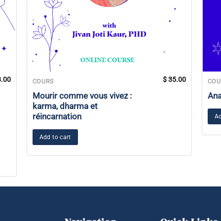
.00
$
35.00
COURS
COU
Mourir comme vous vivez :
Ana
karma, dharma et
réincarnation
Ad
Add to cart