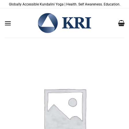
Salta
Globally Accessible Kundalini Yoga | Health. Self Awareness. Education.
ai
contenuti