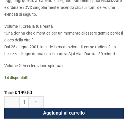
“Aggiungi questo al carrello” di seguito. Altrimenti, puoi visualizzare
e ordinare i DVD singolarmente facendo clic sui nomi dei volumi
elencati di seguito.
Volume 1: Crea la tua realtà
“Una donna che dimentica per un momento di essere gentile perde il
gioco della vita.”
Dal 25 giugno 2001, include la meditazione: Il corpo radioso? La
bellezza di ogni donna con il mantra Ajai Alai. Durata: 50 minuti
Volume 2: Accelerazione spirituale
14 disponibili
199.50
Total:
$
Sono una donna DVD serie 1 e 2 (set di 10 volumi) quantità
Aggiungi al carrello