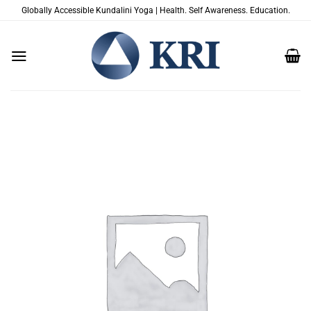
Salta
Globally Accessible Kundalini Yoga | Health. Self Awareness. Education.
ai
contenuti