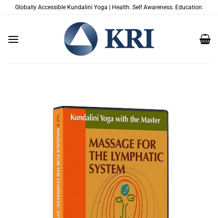
Salta
Globally Accessible Kundalini Yoga | Health. Self Awareness. Education.
ai
contenuti