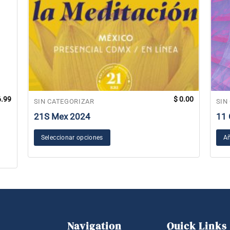
.99
$
0.00
SIN CATEGORIZAR
SIN
21S Mex 2024
11 
Seleccionar opciones
Añ
Navigation
Quick Links