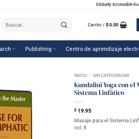
Globally Accessible Ku
Buscar
Carrito /
$
0.00
por:
arch
Publishing
Centro de aprendizaje elect
INICIO
/
SIN CATEGORIZAR
Kundalini Yoga con el 
Sistema Linfático
$
19.95
Masaje para el Sistema Linf
vol. 8