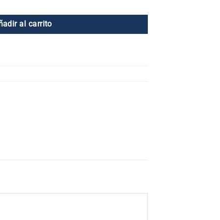
asaje para el Sistema Linfático cantidad
ñadir al carrito