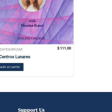
$
111.00
 CATEGORIZAR
SIN CATEGORIZAR
Centros Lunares
Inscripción en l
Global de Españ
Portugués
adir al carrito
Seleccionar opcio
Support Us