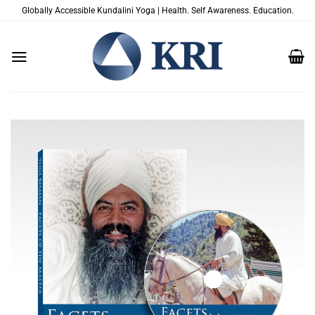
Salta
Globally Accessible Kundalini Yoga | Health. Self Awareness. Education.
ai
contenuti