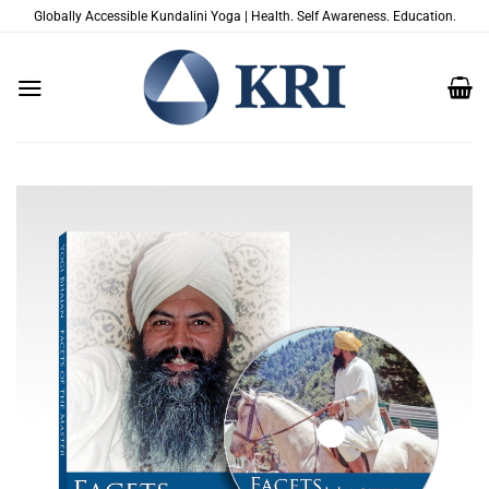
Passer
Globally Accessible Kundalini Yoga | Health. Self Awareness. Education.
au
contenu