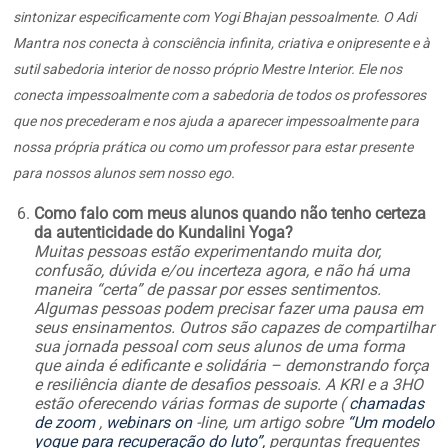
sintonizar especificamente com Yogi Bhajan pessoalmente. O Adi
Mantra nos conecta à consciência infinita, criativa e onipresente e à
sutil sabedoria interior de nosso próprio Mestre Interior. Ele nos
conecta impessoalmente com a sabedoria de todos os professores
que nos precederam e nos ajuda a aparecer impessoalmente para
nossa própria prática ou como um professor para estar presente
para nossos alunos sem nosso ego.
Como falo com meus alunos quando não tenho certeza
da autenticidade do Kundalini Yoga?
Muitas pessoas estão experimentando muita dor,
confusão, dúvida e/ou incerteza agora, e não há uma
maneira “certa” de passar por esses sentimentos.
Algumas pessoas podem precisar fazer uma pausa em
seus ensinamentos. Outros são capazes de compartilhar
sua jornada pessoal com seus alunos de uma forma
que ainda é edificante e solidária – demonstrando força
e resiliência diante de desafios pessoais. A KRI e a 3HO
estão oferecendo várias formas de suporte (
chamadas
de zoom
,
webinars on
-line, um artigo sobre
“Um modelo
yogue para recuperação do luto”,
perguntas frequentes