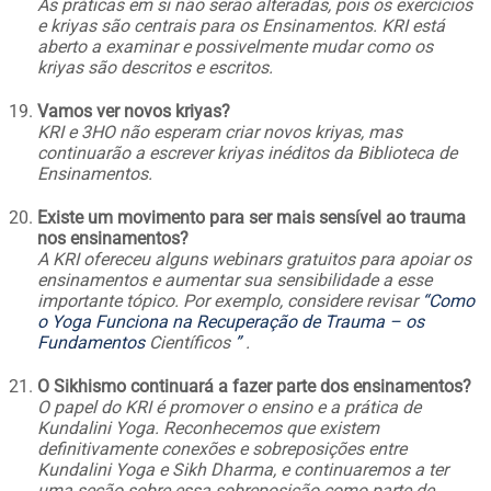
As práticas em si não serão alteradas, pois os exercícios
e kriyas são centrais para os Ensinamentos. KRI está
aberto a examinar e possivelmente mudar como os
kriyas são descritos e escritos.
Vamos ver novos kriyas?
KRI e 3HO não esperam criar novos kriyas, mas
continuarão a escrever kriyas inéditos da Biblioteca de
Ensinamentos.
Existe um movimento para ser mais sensível ao trauma
nos ensinamentos?
A KRI ofereceu alguns webinars gratuitos para apoiar os
ensinamentos e aumentar sua sensibilidade a esse
importante tópico. Por exemplo, considere revisar
“Como
o Yoga Funciona na Recuperação de Trauma – os
Fundamentos
Científicos
”
.
O Sikhismo continuará a fazer parte dos ensinamentos?
O papel do KRI é promover o ensino e a prática de
Kundalini Yoga. Reconhecemos que existem
definitivamente conexões e sobreposições entre
Kundalini Yoga e Sikh Dharma, e continuaremos a ter
uma seção sobre essa sobreposição como parte de