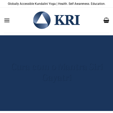
Skip
Globally Accessible Kundalini Yoga | Health. Self Awareness. Education.
to
content
Cura com o Mantra Siri
Gayatri