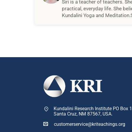
Siri is a teacher of teachers. Sh
practical, everyday life. She be
Kundalini Yoga and Meditation.S
Kundalini Research Institute PO Box 
Santa Cruz, NM 87567, USA.
customerservice@kriteachings.org