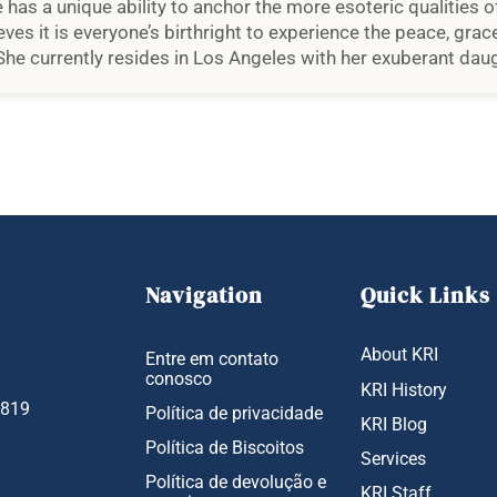
e has a unique ability to anchor the more esoteric qualities o
lieves it is everyone’s birthright to experience the peace, gr
he currently resides in Los Angeles with her exuberant daug
Navigation
Quick Links
About KRI
Entre em contato
conosco
KRI History
1819
Política de privacidade
KRI Blog
Política de Biscoitos
Services
Política de devolução e
KRI Staff