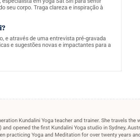
especialista em yoga Sat Siri para sentir
do seu corpo. Traga clareza e inspiração à
i?
o, e através de uma entrevista pré-gravada
nicas e sugestões novas e impactantes para a
generation Kundalini Yoga teacher and trainer. She travels the
a) and opened the first Kundalini Yoga studio in Sydney, Aust
been practicing Yoga and Meditation for over twenty years and