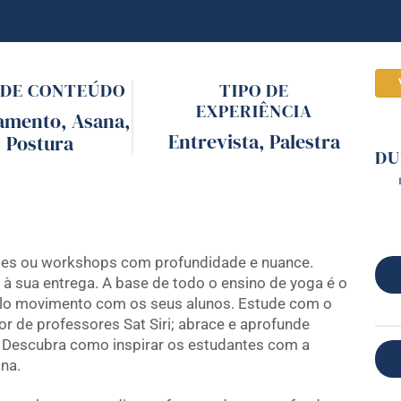
 DE CONTEÚDO
TIPO DE
EXPERIÊNCIA
amento
,
Asana
,
Entrevista
,
Palestra
Postura
DU
ões ou workshops com profundidade e nuance.
 à sua entrega. A base de todo o ensino de yoga é o
elo movimento com os seus alunos. Estude com o
 de professores Sat Siri; abrace e aprofunde
. Descubra como inspirar os estudantes com a
na.