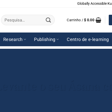
Globally Accessible Ku
Pesquisar
Carrinho /
$
0.00
por:
Research
Publishing
Centro de e-learning
Levante o seu Ásana co