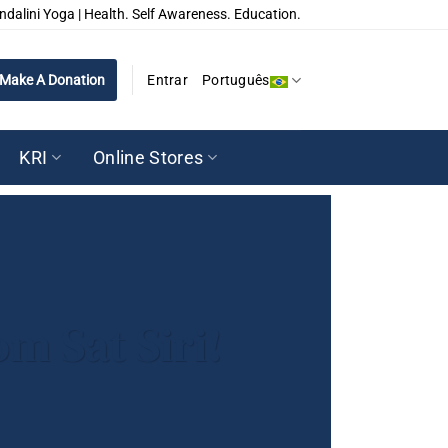
ndalini Yoga | Health. Self Awareness. Education.
Make A Donation
Entrar
Português
KRI
Online Stores
m Sat Siri!