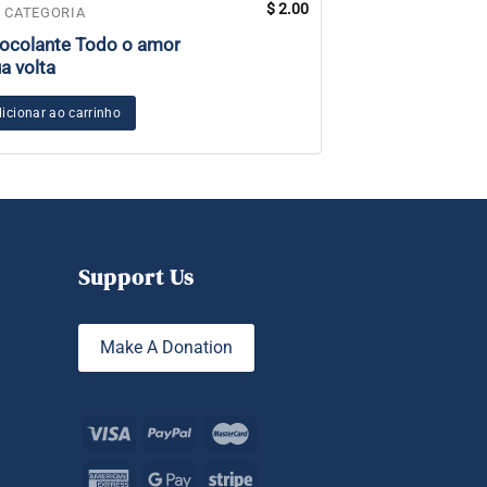
$
2.00
Este
 CATEGORIA
SEM CATEGORIA
produto
ocolante Todo o amor
México Hybrid R
tem
ua volta
2024
várias
variantes.
icionar ao carrinho
Ver opções
As
opções
podem
ser
escolhidas
na
Support Us
página
do
produto
Make A Donation