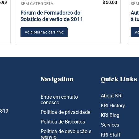
.99
$
50.00
SEM CATEGORIA
SEM
Fórum de Formadores do
Aut
Solstício de verão de 2011
à t
Adicionar ao carrinho
Ad
Navigation
Quick Links
About KRI
Entre em contato
conosco
KRI History
1819
Política de privacidade
KRI Blog
Política de Biscoitos
Services
Política de devolução e
KRI Staff
reenvio