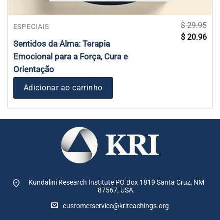
$
29.95
ESPECIAIS
O
O
$
20.96
preço
pre
Sentidos da Alma: Terapia
original
atua
era:
é:
Emocional para a Força, Cura e
$ 29.95.
$ 20
Orientação
Adicionar ao carrinho
Kundalini Research Institute PO Box 1819
Santa Cruz, NM
87567, USA.
customerservice@kriteachings.org