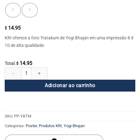
14.95
$
KRI oferece a foto Tratakum de Yogi Bhajan em uma impressão 8 X
10 de alta qualidade.
14.95
Total:
$
Meditação Tratakum de Yogi Bhajan 8x10 (Foto) quantidade
Adicionar ao carrinho
SKU:
PP-YBTM
Categorias:
Poster
,
Produtos KRI
,
Yogi Bhajan