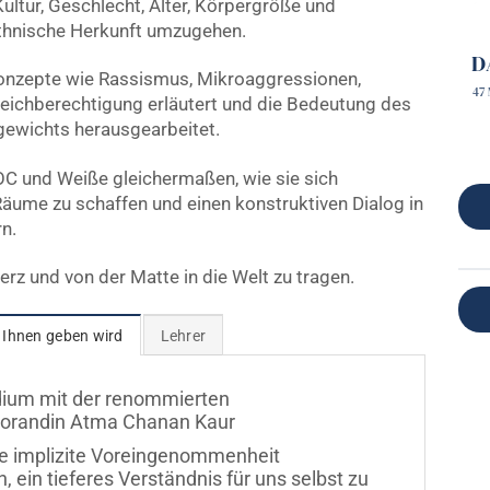
ltur, Geschlecht, Alter, Körpergröße und
 ethnische Herkunft umzugehen.
D
onzepte wie Rassismus, Mikroaggressionen,
47
Gleichberechtigung erläutert und die Bedeutung des
gewichts herausgearbeitet.
POC und Weiße gleichermaßen, wie sie sich
Räume zu schaffen und einen konstruktiven Dialog in
n.
Herz und von der Matte in die Welt zu tragen.
 Ihnen geben wird
Lehrer
dium mit der renommierten
ktorandin Atma Chanan Kaur
re implizite Voreingenommenheit
 ein tieferes Verständnis für uns selbst zu