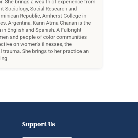
r. She brings a wealth of experience from
ught Sociology, Social Research and
ominican Republic, Amherst College in
es, Argentina, Karin Atma Chanan is the
h in English and Spanish. A Fulbright
women and people of color communities
ective on women’s illnesses, the
l trauma. She brings to her practice an
ing.
Support Us