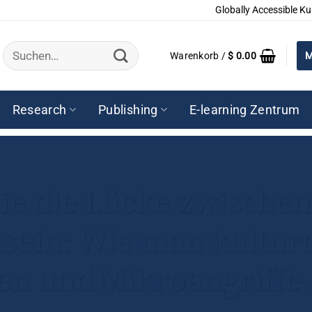
Globally Accessible Ku
Suchen
Warenkorb /
$
0.00
M
nach:
Research
Publishing
E-learning Zentrum
ie die Lücke zwischen
sein: Wie man kulturel
ien und Mikroangriffe