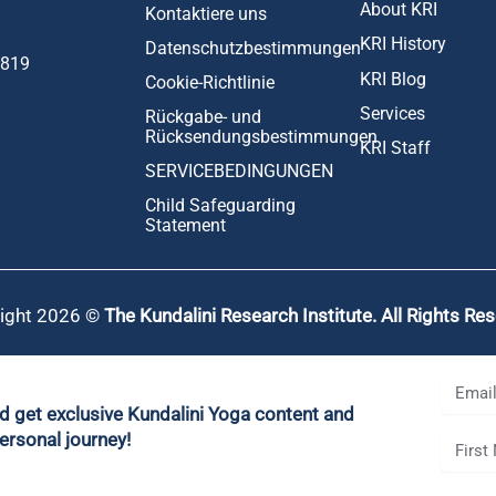
About KRI
Kontaktiere uns
KRI History
Datenschutzbestimmungen
1819
KRI Blog
Cookie-Richtlinie
Services
Rückgabe- und
Rücksendungsbestimmungen
KRI Staff
SERVICEBEDINGUNGEN
Child Safeguarding
Statement
ight 2026 ©
The Kundalini Research Institute. All Rights Re
nd get exclusive Kundalini Yoga content and
ersonal journey!