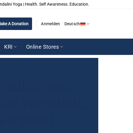
ndalini Yoga | Health. Self Awareness. Education.
ake A Donation
Anmelden
Deutsch
KRI
Online Stores
 Selbst- und
le Vorurteile,
 auspackt