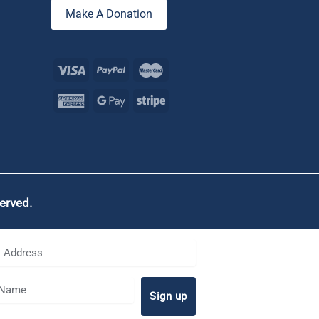
Make A Donation
served.
Sign up