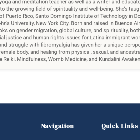
yoga and meditation teacher as well as a writer and educato
 to the growing field of spirituality and well-being. She’s ta
of Puerto Rico, Santo Domingo Institute of Technology in D
’s University, New York City. Born and raised in Buenos Air
oks on gender migration, global culture, and spirituality, bot
ocial justice and human rights issues for Latina immigrant 
 and struggle with fibromyalgia has given her a unique persp
female body, and healing from physical, sexual, and ancestra
like Reiki, Mindfulness, Womb Medicine, and Kundalini Awaken
Navigation
Quick Links