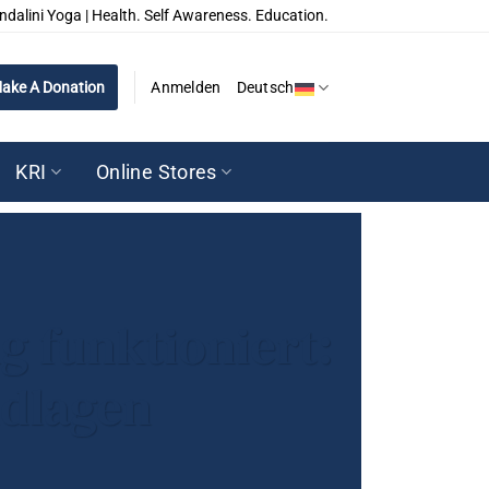
ndalini Yoga | Health. Self Awareness. Education.
ake A Donation
Anmelden
Deutsch
KRI
Online Stores
 funktioniert:
ndlagen