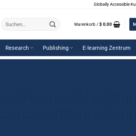
Globally Accessible Ku
Suchen
Warenkorb /
$
0.00
M
nach:
Research
Publishing
E-learning Zentrum
der Trauma-Behandlung
ssenschaftlichen Gru