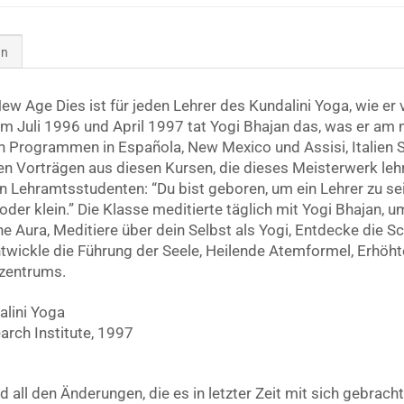
en
ew Age Dies ist für jeden Lehrer des Kundalini Yoga, wie er 
 Im Juli 1996 und April 1997 tat Yogi Bhajan das, was er am 
h Programmen in Española, New Mexico und Assisi, Italien S
den Vorträgen aus diesen Kursen, die dieses Meisterwerk lehr
n Lehramtsstudenten: “Du bist geboren, um ein Lehrer zu sein
der klein.” Die Klasse meditierte täglich mit Yogi Bhajan, 
e Aura, Meditiere über dein Selbst als Yogi, Entdecke die Sc
ntwickle die Führung der Seele, Heilende Atemformel, Erhöhte
zentrums.
alini Yoga
rch Institute, 1997
all den Änderungen, die es in letzter Zeit mit sich gebracht