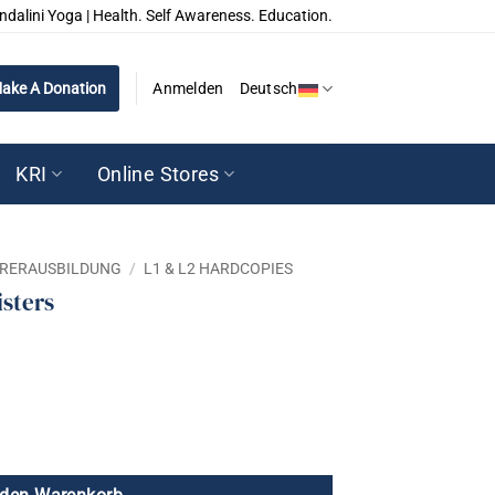
ndalini Yoga | Health. Self Awareness. Education.
ake A Donation
Anmelden
Deutsch
KRI
Online Stores
EHRERAUSBILDUNG
/
L1 & L2 HARDCOPIES
sters
e