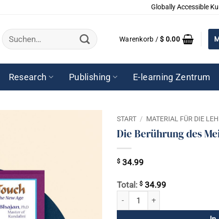
Globally Accessible Ku
Suchen
Warenkorb /
$
0.00
M
nach:
Research
Publishing
E-learning Zentrum
START
/
MATERIAL FÜR DIE L
Die Berührung des Mei
$
34.99
$
Total:
34.99
Die Berührung des Meisters Meng