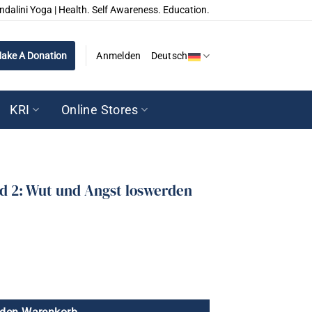
ndalini Yoga | Health. Self Awareness. Education.
ake A Donation
Anmelden
Deutsch
KRI
Online Stores
d 2: Wut und Angst loswerden
nd Angst loswerden Menge