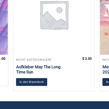
.00
$
2.00
Dies
NICHT KATEGORISIERT
NIC
Pro
Aufkleber May The Long
Mex
weis
Time Sun
20
meh
Vari
In den Warenkorb
Au
auf.
Die
Opt
kön