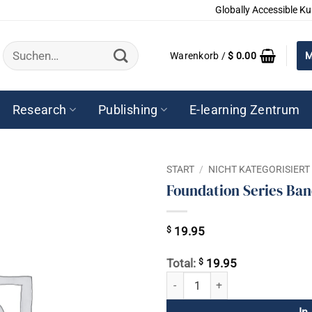
Globally Accessible Ku
Suchen
Warenkorb /
$
0.00
M
nach:
Research
Publishing
E-learning Zentrum
START
/
NICHT KATEGORISIERT
Foundation Series Ban
$
19.95
$
Total:
19.95
Foundation Series Band 2: Wut u