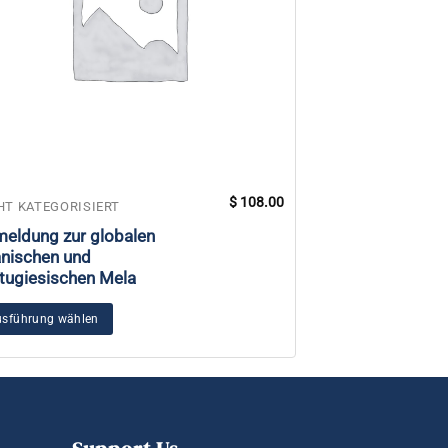
$
108.00
HT KATEGORISIERT
NICHT KATEGORIS
eldung zur globalen
Aufkleber All L
nischen und
Surround You
tugiesischen Mela
In den Warenkorb
sführung wählen