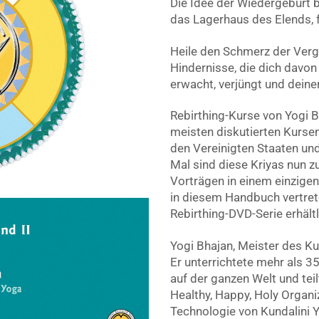
Die Idee der Wiedergeburt 
das Lagerhaus des Elends, f
Heile den Schmerz der Verg
Hindernisse, die dich davon
erwacht, verjüngt und dein
Rebirthing-Kurse von Yogi 
meisten diskutierten Kursen,
den Vereinigten Staaten un
Mal sind diese Kriyas nun 
Vorträgen in einem einzigen
in diesem Handbuch vertrete
Rebirthing-DVD-Serie erhältl
Yogi Bhajan, Meister des K
Er unterrichtete mehr als 3
auf der ganzen Welt und tei
Healthy, Happy, Holy Organ
Technologie von Kundalini 