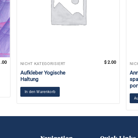
.00
$
2.00
NICHT KATEGORISIERT
NIC
Aufkleber Yogische
Anm
Haltung
spa
por
In den Warenkorb
Au