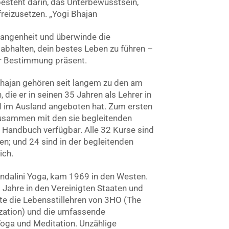
besteht darin, das Unterbewusstsein,
reizusetzen. „Yogi Bhajan
angenheit und überwinde die
 abhalten, dein bestes Leben zu führen –
er Bestimmung präsent.
Bhajan gehören seit langem zu den am
 die er in seinen 35 Jahren als Lehrer in
d im Ausland angeboten hat. Zum ersten
zusammen mit den sie begleitenden
 Handbuch verfügbar. Alle 32 Kurse sind
n; und 24 sind in der begleitenden
ich.
undalini Yoga, kam 1969 in den Westen.
5 Jahre in den Vereinigten Staaten und
lte die Lebensstillehren von 3HO (The
ization) und die umfassende
Yoga und Meditation. Unzählige