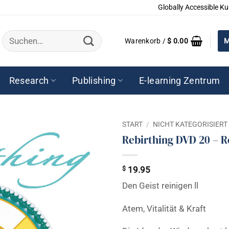
Globally Accessible Ku
Suchen
Warenkorb /
$
0.00
M
nach:
Research
Publishing
E-learning Zentrum
START
/
NICHT KATEGORISIERT
Rebirthing DVD 20 – Re
$
19.95
Den Geist reinigen ll
Atem, Vitalität & Kraft