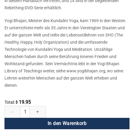
in diesem Handbuch vertreten; und 24 sind in der begleitenden
Rebirthing-DVD-Serie erhältlich.
Yogi Bhajan, Meister des Kundalini Yoga, kam 1969 in den Westen.
Er unterrichtete mehr als 35 Jahre in den Vereinigten Staaten und
auf der ganzen Welt und teilte die Lebensstillehren von 3HO (The
Healthy, Happy, Holy Organization) und die umfassende
Technologie von Kundalini Yoga und Meditation. Unzählige
Menschen haben durch seine Berührung inneren Frieden und
Wohlstand gefunden. Sein Vermächtnis lebt in der Yogi Bhajan
Library of Teachings weiter, siehe www.yogibhajan.org, wo seine
Lehren weiterhin Menschen auf der ganzen Welt erheben und
dienen.
19.95
Total:
$
Rebirthing DVD 23 - Die unterbewussten Geschichten klären Menge
In den Warenkorb