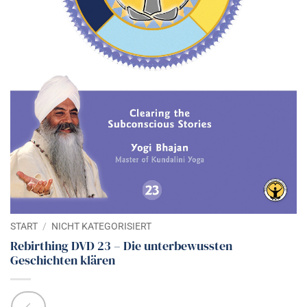
START
/
NICHT KATEGORISIERT
Rebirthing DVD 23 – Die unterbewussten
Geschichten klären