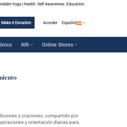
ndalini Yoga | Health. Self Awareness. Education.
Make A Donation
Acceder
Español
rónico
KRI
Online Stores
miento
diciones y oraciones, compartido por
spiraciones y orientación diarias para