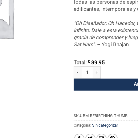
todas las personas de espír
edificantes, intemporales y 
“Oh Diseñador, Oh Hacedor, 
Infinito: Dale a esta existenci
gracia de comprender y luego
Sat Nam”.
– Yogi Bhajan
$
Total:
89.95
Unidad USB de renacimiento cant
A
SKU:
BM-REBIRTHING-THUMB
Categoría:
Sin categorizar