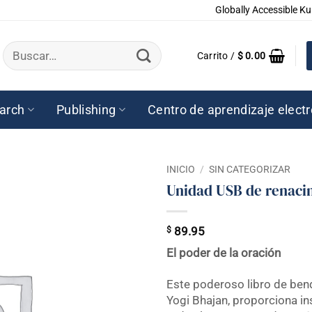
Globally Accessible Ku
Buscar
Carrito /
$
0.00
por:
arch
Publishing
Centro de aprendizaje elect
INICIO
/
SIN CATEGORIZAR
Unidad USB de renaci
$
89.95
El poder de la oración
Este poderoso libro de ben
Yogi Bhajan, proporciona in