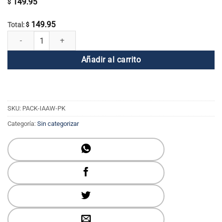
149.95
$
149.95
Total:
$
Paquete completo Soy una mujer + Serie de DVD Practicando la bonda
Añadir al carrito
SKU:
PACK-IAAW-PK
Categoría:
Sin categorizar