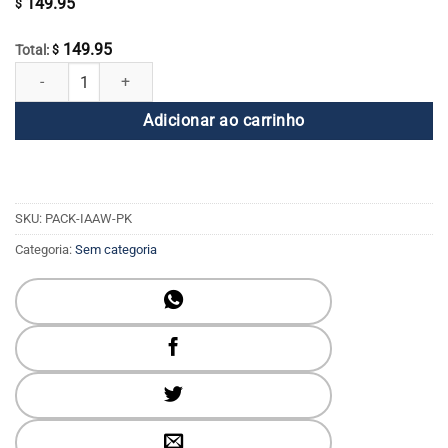
149.95
$
149.95
Total:
$
Pacote Completo Eu Sou Mulher + Série de DVDs Praticando Bondade
Adicionar ao carrinho
SKU:
PACK-IAAW-PK
Categoria:
Sem categoria